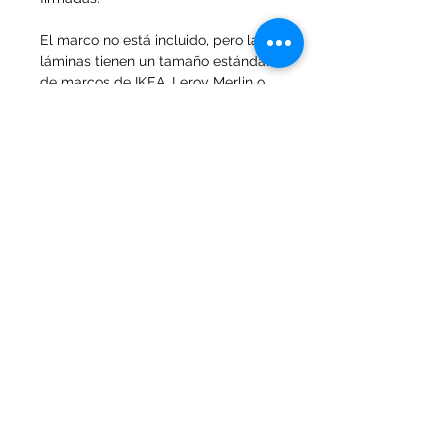
El marco no está incluido, pero las 
láminas tienen un tamaño estándar 
de marcos de IKEA, Leroy Merlin o 
de cualquier otra tienda.
Se envía cuidadosamente 
protegida con un soporte rígido de 
cartón para que llegue en 
perfectas condiciones.
Para envíos fuera de Europa 
escribir a : 
jarartedibujos@gmail.com
Iniciar sesión